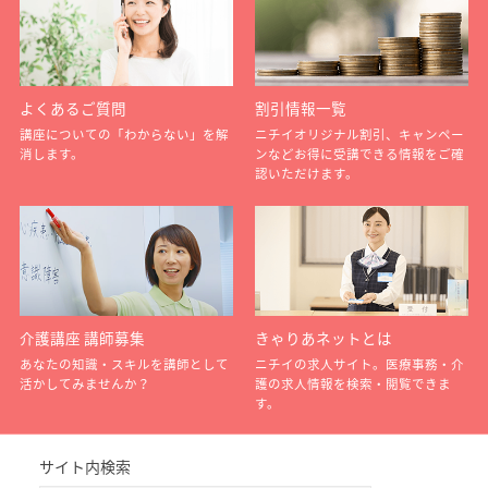
よくあるご質問
割引情報一覧
講座についての「わからない」を解
ニチイオリジナル割引、キャンペー
消します。
ンなどお得に受講できる情報をご確
認いただけます。
介護講座 講師募集
きゃりあネットとは
あなたの知識・スキルを講師として
ニチイの求人サイト。医療事務・介
活かしてみませんか？
護の求人情報を検索・閲覧できま
す。
サイト内検索