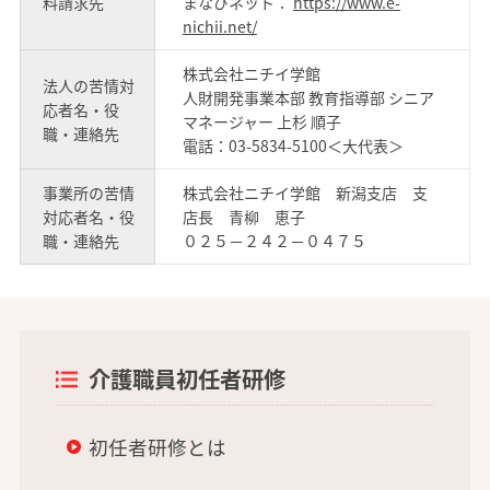
料請求先
まなびネット：
https://www.e-
nichii.net/
株式会社ニチイ学館
法人の苦情対
人財開発事業本部 教育指導部 シニア
応者名・役
マネージャー 上杉 順子
職・連絡先
電話：03-5834-5100＜大代表＞
事業所の苦情
株式会社ニチイ学館 新潟支店 支
対応者名・役
店長 青柳 恵子
職・連絡先
０２５－２４２－０４７５
介護職員初任者研修
初任者研修とは