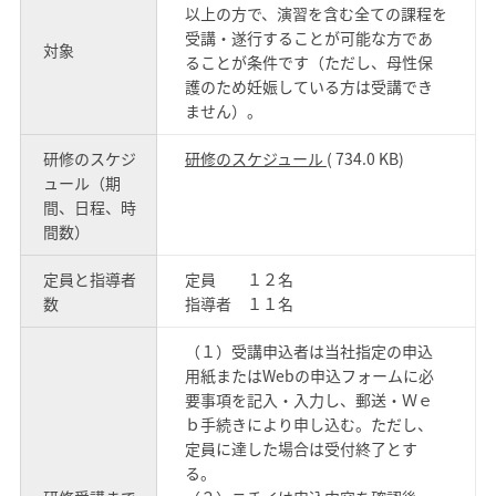
以上の方で、演習を含む全ての課程を
受講・遂行することが可能な方であ
対象
ることが条件です（ただし、母性保
護のため妊娠している方は受講でき
ません）。
研修のスケジ
研修のスケジュール
( 734.0 KB)
ュール（期
間、日程、時
間数）
定員と指導者
定員 １２名
数
指導者 １１名
（１）受講申込者は当社指定の申込
用紙またはWebの申込フォームに必
要事項を記入・入力し、郵送・Ｗｅ
ｂ手続きにより申し込む。ただし、
定員に達した場合は受付終了とす
る。