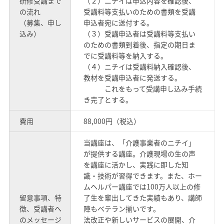
研修受講まで
（２）ニチイは申込内容を確認後、
の流れ
受講料等支払いのための書類を受講
（募集、申し
申込者宛に送付する。
込み）
（３）受講申込者は受講料等支払い
のための書類到着後、指定の期日ま
でに受講料等を納入する。
（４）ニチイは受講料納入確認後、
教材を受講申込者に発送する。
これをもって受講申し込み手続
き完了とする。
費用
88,000円（税込）
当講座は、「介護事業者のニチイ」
が提供する講座。介護現場の生の声
を講座に活かし、実践に即した知
識・技術が習得できます。また、ホー
ムヘルパー講座では100万人以上の修
留意事項、特
了生を輩出してきた実績もあり、講師
徴、受講者へ
陣もベテラン揃いです。
のメッセージ
法改正や新しいサービスの展開、介