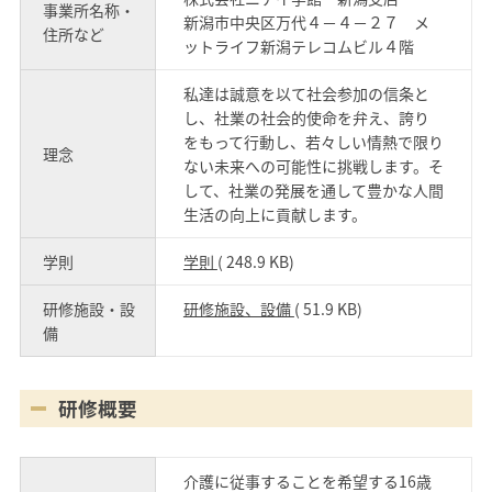
事業所名称・
新潟市中央区万代４－４－２７ メ
住所など
ットライフ新潟テレコムビル４階
私達は誠意を以て社会参加の信条と
し、社業の社会的使命を弁え、誇り
をもって行動し、若々しい情熱で限り
理念
ない未来への可能性に挑戦します。そ
して、社業の発展を通して豊かな人間
生活の向上に貢献します。
学則
学則
( 248.9 KB)
研修施設・設
研修施設、設備
( 51.9 KB)
備
研修概要
介護に従事することを希望する16歳