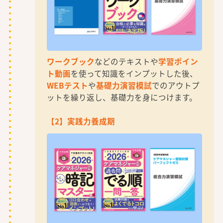
ワークブック
などのテキストや
学習ポイン
ト動画
を使って知識をインプットした後、
WEBテスト
や
基礎力演習模試
でのアウトプ
ットを繰り返し、基礎力を身につけます。
【2】実践力養成期