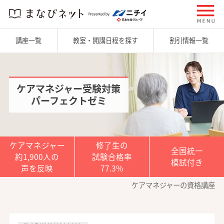
講座一覧
教室・開講日程を探す
割引情報一覧
ケアマネジャー受験対策
パーフェクトゼミ
ケアマネジャー
修了生の
全国統一
約1,900人の
試験合格率
模試付き
声を反映
77.3%
ケアマネジャーの資格講座