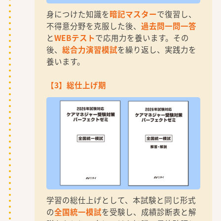
身につけた知識を
暗記マスター
で復習し、
不得意分野を克服した後、
過去問一問一答
と
WEBテスト
で応用力を養います。その
後、
総合力演習模試
を繰り返し、実践力を
養います。
【3】総仕上げ期
学習の総仕上げとして、本試験と同じ形式
の
全国統一模試
を受験し、成績診断表と解