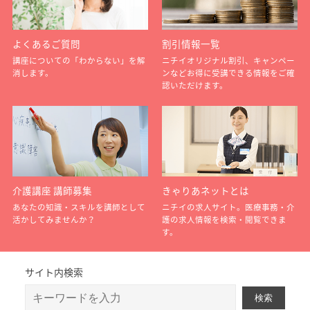
よくあるご質問
割引情報一覧
講座についての「わからない」を解
ニチイオリジナル割引、キャンペー
消します。
ンなどお得に受講できる情報をご確
認いただけます。
介護講座 講師募集
きゃりあネットとは
あなたの知識・スキルを講師として
ニチイの求人サイト。医療事務・介
活かしてみませんか？
護の求人情報を検索・閲覧できま
す。
サイト内検索