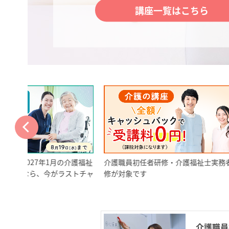
講座一覧はこちら
介護福祉
介護職員初任者研修・介護福祉士実務者研
介護現場で培っ
ストチャ
修が対象です
キュラムと、効
で、着実に合格
介護職員