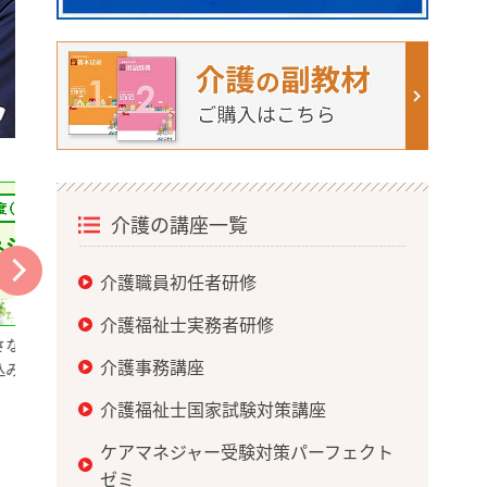
介護の講座一覧
介護職員初任者研修
介護福祉士実務者研修
模
さらに、ニチイの介護スタッフとして就職
【締め切り間近！】
介護事務講座
すると、全額キャッシュバックで受講料が
士国家試験を目指す
0円に！
ンス！
介護福祉士国家試験対策講座
ケアマネジャー受験対策パーフェクト
ゼミ