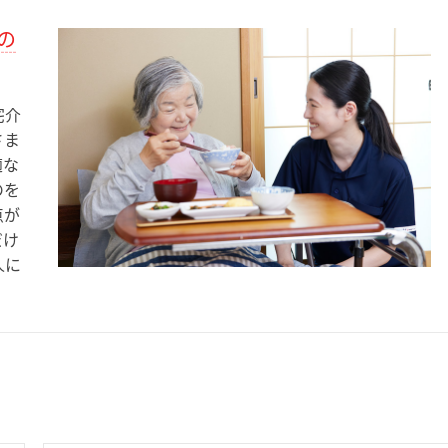
の
宅介
さま
適な
のを
点が
だけ
人に