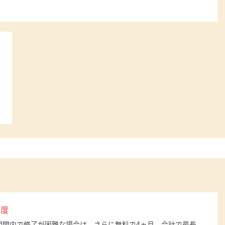
制度
期間内で修了が困難な場合は、さらに無料で4ヵ月、合計で最長