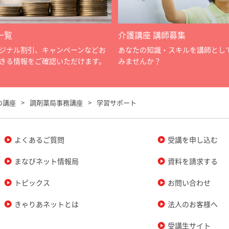
一覧
介護講座 講師募集
ジナル割引、キャンペーンなどお
あなたの知識・スキルを講師とし
きる情報をご確認いただけます。
みませんか？
の講座
調剤薬局事務講座
学習サポート
よくあるご質問
受講を申し込む
まなびネット情報局
資料を請求する
トピックス
お問い合わせ
きゃりあネットとは
法人のお客様へ
受講生サイト