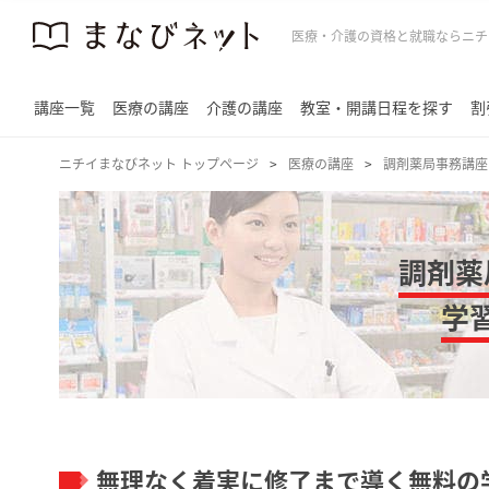
医療・介護の資格と就職ならニチ
講座一覧
医療の講座
介護の講座
教室・開講日程を探す
割
ニチイまなびネット トップページ
医療の講座
調剤薬局事務講座
調剤薬
学
無理なく着実に修了まで導く無料の