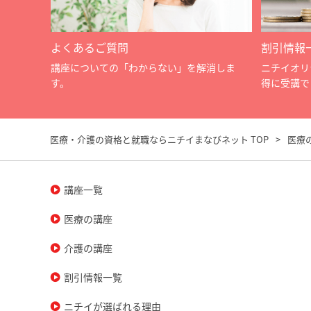
よくあるご質問
割引情報
講座についての「わからない」を解消しま
ニチイオリ
す。
得に受講で
医療・介護の資格と就職ならニチイまなびネット TOP
医療
講座一覧
医療の講座
介護の講座
割引情報一覧
ニチイが選ばれる理由