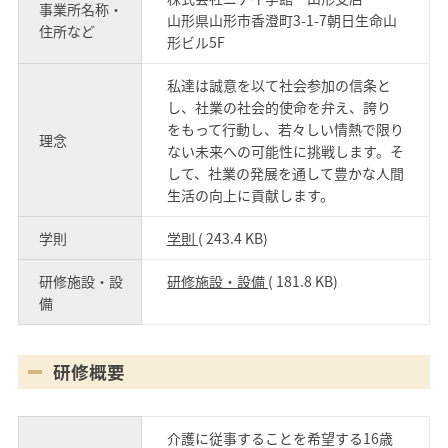
事業所名称・
山形県山形市香澄町3-1-7朝日生命山
住所など
形ビル5F
私達は誠意を以て社会参加の信条と
し、社業の社会的使命を弁え、誇り
をもって行動し、若々しい情熱で限り
理念
ない未来への可能性に挑戦します。そ
して、社業の発展を通して豊かな人間
生活の向上に貢献します。
学則
学則
( 243.4 KB)
研修施設・設
研修施設・設備
( 181.8 KB)
備
研修概要
介護に従事することを希望する16歳