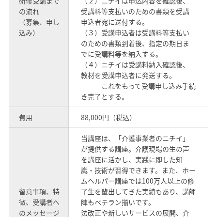
研修受講まで
（２）ニチイは申込内容を確認後、
の流れ
受講料等支払いのための書類を受講
（募集、申し
申込者宛に送付する。
込み）
（３）受講申込者は受講料等支払い
のための書類到着後、指定の期日ま
でに受講料等を納入する。
（４）ニチイは受講料納入確認後、
教材を受講申込者に発送する。
これをもって受講申し込み手続
き完了とする。
費用
88,000円（税込）
当講座は、「介護事業者のニチイ」
が提供する講座。介護現場の生の声
を講座に活かし、実践に即した知
識・技術が習得できます。また、ホー
ムヘルパー講座では100万人以上の修
留意事項、特
了生を輩出してきた実績もあり、講師
徴、受講者へ
陣もベテラン揃いです。
のメッセージ
法改正や新しいサービスの展開、介