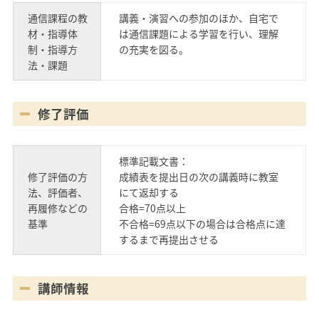
通信課程の教
講義・演習への参加のほか、自宅で
材・指導体
は通信課題による学習を行い、理解
制・指導方
の充実を図る。
法・課題
修了評価
標準記載文書：
修了評価の方
成績表を提出日の次の講義時に教室
法、評価者、
にて返却する
再履修などの
合格=70点以上
基準
不合格=69点以下の場合は合格点に達
するまで再提出させる
講師情報