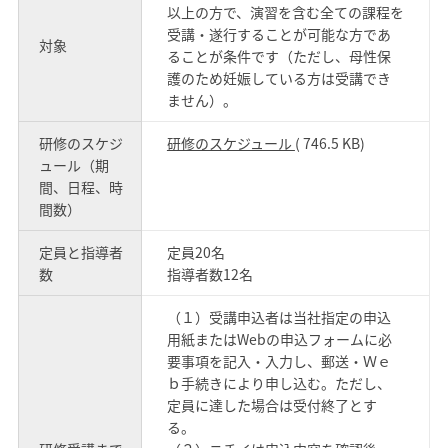
以上の方で、演習を含む全ての課程を
受講・遂行することが可能な方であ
対象
ることが条件です（ただし、母性保
護のため妊娠している方は受講でき
ません）。
研修のスケジ
研修のスケジュール
( 746.5 KB)
ュール（期
間、日程、時
間数）
定員と指導者
定員20名
数
指導者数12名
（１）受講申込者は当社指定の申込
用紙またはWebの申込フォームに必
要事項を記入・入力し、郵送・Ｗｅ
ｂ手続きにより申し込む。ただし、
定員に達した場合は受付終了とす
る。