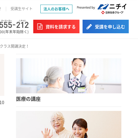
せ
受講生サイト
法人のお客様へ
資料を請求する
受講を申し込む
:00(年末年始除く)
クラス開講決定！
医療の講座
10