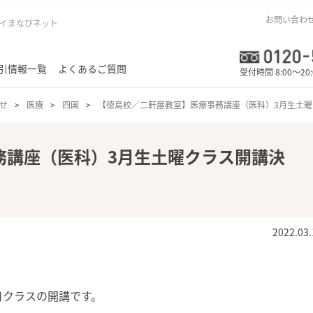
お問い合わ
イまなびネット
引情報一覧
よくあるご質問
受付時間 8:00～20
せ
医療
四国
【徳島校／二軒屋教室】医療事務講座（医科）3月生土曜
務講座（医科）3月生土曜クラス開講決
2022.03.
日クラスの開講です。