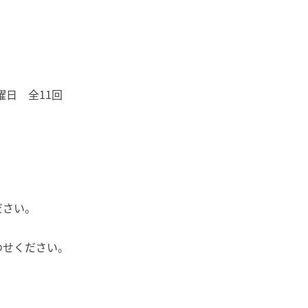
曜日 全11回
ださい。
わせください。