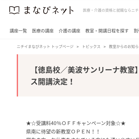
医療・介護の資格と就職ならニチ
講座一覧
医療の講座
介護の講座
教室・開講日程を探す
割
ニチイまなびネット トップページ
トピックス
教室からのお知ら
【徳島校／美波サンリーナ教室
ス開講決定！
★☆受講料40％ＯＦＦキャンペーン対象☆★
県南に待望の新教室ＯＰＥＮ！！