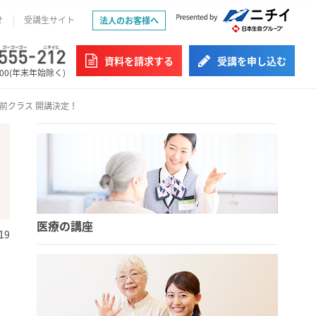
せ
受講生サイト
法人のお客様へ
資料を請求する
受講を申し込む
:00(年末年始除く)
午前クラス 開講決定！
医療の講座
19