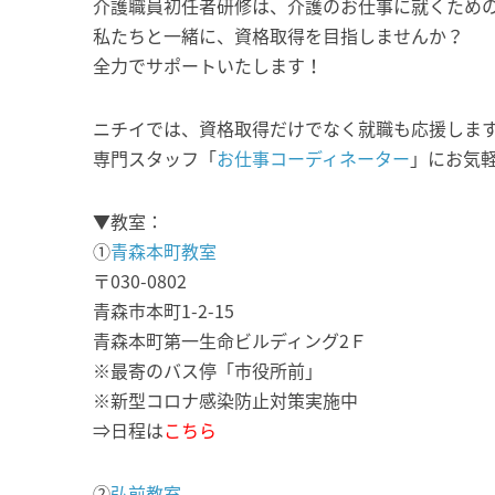
介護職員初任者研修は、介護のお仕事に就くため
私たちと一緒に、資格取得を目指しませんか？
全力でサポートいたします！
ニチイでは、資格取得だけでなく就職も応援しま
専門スタッフ「
お仕事コーディネーター
」にお気
▼教室：
①
青森本町教室
〒030-0802
青森市本町1-2-15
青森本町第一生命ビルディング2Ｆ
※最寄のバス停「市役所前」
※新型コロナ感染防止対策実施中
⇒日程は
こちら
②
弘前教室