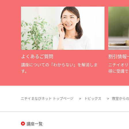
よくあるご質問
割引情報
講座についての「わからない」を解消しま
ニチイオリ
す。
得に受講で
ニチイまなびネット トップページ
トピックス
教室から
講座一覧