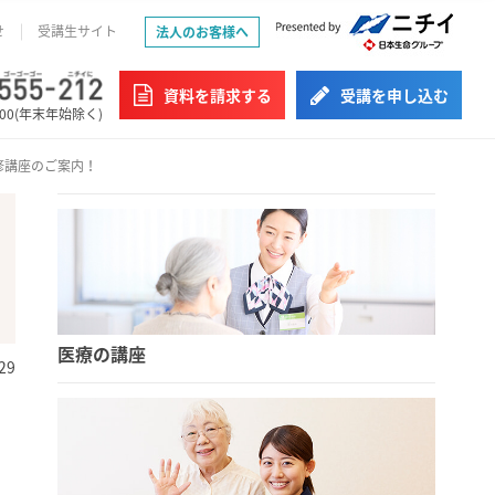
せ
受講生サイト
法人のお客様へ
資料を請求する
受講を申し込む
:00(年末年始除く)
修講座のご案内！
医療の講座
29