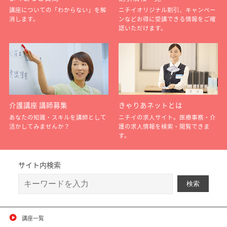
講座についての「わからない」を解
ニチイオリジナル割引、キャンペー
消します。
ンなどお得に受講できる情報をご確
認いただけます。
介護講座 講師募集
きゃりあネットとは
あなたの知識・スキルを講師として
ニチイの求人サイト。医療事務・介
活かしてみませんか？
護の求人情報を検索・閲覧できま
す。
サイト内検索
講座一覧