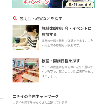
説明会・教室などを探す
無料体験説明会・イベントに
参加する
講座の一部を無料で体験できます。ご友
人同士での参加も大歓迎です。
教室・開講日程を探す
ニチイの教室は全国約300ヵ所！通いや
すい教室で、都合のよい開講日程を見つ
けましょう。
ニチイの全国ネットワーク
ニチイの修了生がたくさん活躍しています