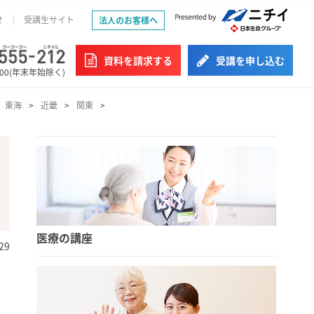
せ
受講生サイト
法人のお客様へ
資料を請求する
受講を申し込む
:00(年末年始除く)
東海
近畿
関東
医療の講座
29