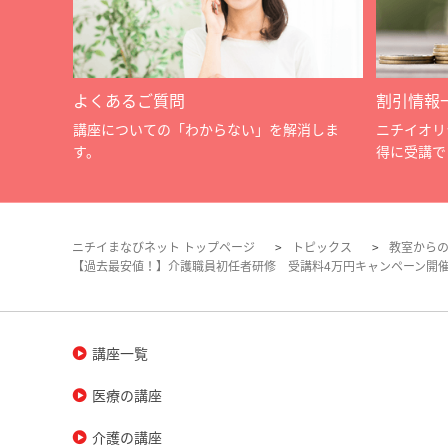
よくあるご質問
割引情報
講座についての「わからない」を解消しま
ニチイオリ
す。
得に受講で
ニチイまなびネット トップページ
トピックス
教室から
【過去最安値！】介護職員初任者研修 受講料4万円キャンペーン開
講座一覧
医療の講座
介護の講座