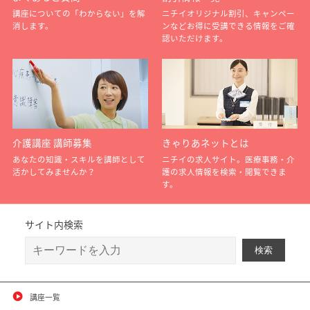
講座についての「わからない」を解
ニチイオリジナル割引、キャンペー
消します。
ンなどお得に受講できる情報をご確
認いただけます。
介護講座 講師募集
きゃりあネットとは
あなたの知識・スキルを講師として
ニチイの求人サイト。医療事務・介
活かしてみませんか？
護の求人情報を検索・閲覧できま
す。
サイト内検索
講座一覧