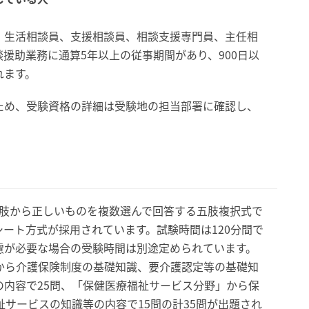
、生活相談員、支援相談員、相談支援専門員、主任相
援助業務に通算5年以上の従事期間があり、900日以
れます。
ため、受験資格の詳細は受験地の担当部署に確認し、
択肢から正しいものを複数選んで回答する五肢複択式で
ート方式が採用されています。試験時間は120分間で
慮が必要な場合の受験時間は別途定められています。
から介護保険制度の基礎知識、要介護認定等の基礎知
内容で25問、「保健医療福祉サービス分野」から保
祉サービスの知識等の内容で15問の計35問が出題され