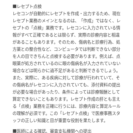
■レセプト点検
レセコンが自動的にレセプトを作成・出力するため、現在
レセプト業務のメインとなるのは、「作成」ではなく、レ
セプトの「点検」業務です。レセコンに入力されている情
報がすべて正確であるとは限らず、実際の診療内容と相違
があることもあります。そのため、傷病名と診療行為、処
方薬との整合性など、コンピュータでは判断できない部分
を人の目できちんと点検する必要があります。例えば、点
眼薬が処方されているのに眼の傷病名が入力されていない
場合などは明らかに過不足があると判断できるでしょう。
また、実際に、ある疾病に対して診療が行われていて、そ
の傷病名がレセコンに入力されていても、添付資料の提出
が必要な場合があったり、条件によっては診療報酬として
算定できないこともあります。レセプト作成の肝とも言え
る「点検」業務を正確に行うには、診療内容と算定ルール
の理解が必須です。この「レセプト点検」で医療事務スタ
ッフの正しい知識と目が重要な役割を果たします。
■医師による確認、審査支払機関への提出