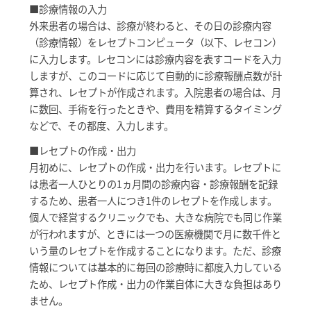
■診療情報の入力
外来患者の場合は、診療が終わると、その日の診療内容
（診療情報）をレセプトコンピュータ（以下、レセコン）
に入力します。レセコンには診療内容を表すコードを入力
しますが、このコードに応じて自動的に診療報酬点数が計
算され、レセプトが作成されます。入院患者の場合は、月
に数回、手術を行ったときや、費用を精算するタイミング
などで、その都度、入力します。
■レセプトの作成・出力
月初めに、レセプトの作成・出力を行います。レセプトに
は患者一人ひとりの1ヵ月間の診療内容・診療報酬を記録
するため、患者一人につき1件のレセプトを作成します。
個人で経営するクリニックでも、大きな病院でも同じ作業
が行われますが、ときには一つの医療機関で月に数千件と
いう量のレセプトを作成することになります。ただ、診療
情報については基本的に毎回の診療時に都度入力している
ため、レセプト作成・出力の作業自体に大きな負担はあり
ません。