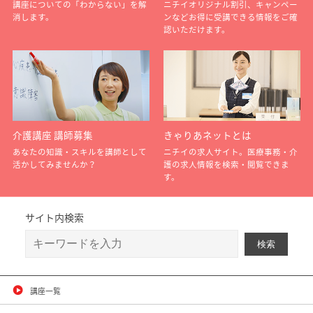
講座についての「わからない」を解
ニチイオリジナル割引、キャンペー
消します。
ンなどお得に受講できる情報をご確
認いただけます。
介護講座 講師募集
きゃりあネットとは
あなたの知識・スキルを講師として
ニチイの求人サイト。医療事務・介
活かしてみませんか？
護の求人情報を検索・閲覧できま
す。
サイト内検索
講座一覧