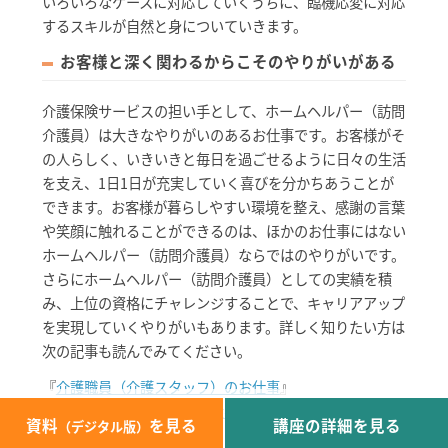
いろいろなケースに対応していくうちに、臨機応変に対応
するスキルが自然と身についていきます。
お客様と深く関わるからこそのやりがいがある
介護保険サービスの担い手として、ホームヘルパー（訪問
介護員）は大きなやりがいのあるお仕事です。お客様がそ
の人らしく、いきいきと毎日を過ごせるように日々の生活
を支え、1日1日が充実していく喜びを分かちあうことが
できます。お客様が暮らしやすい環境を整え、感謝の言葉
や笑顔に触れることができるのは、ほかのお仕事にはない
ホームヘルパー（訪問介護員）ならではのやりがいです。
さらにホームヘルパー（訪問介護員）としての実績を積
み、上位の資格にチャレンジすることで、キャリアアップ
を実現していくやりがいもあります。詳しく知りたい方は
次の記事も読んでみてください。
『
介護職員（介護スタッフ）のお仕事
』
『
サービス提供責任者のお仕事
』
資料
を見る
講座の詳細を見る
（デジタル版）
『
介護福祉士のお仕事
』