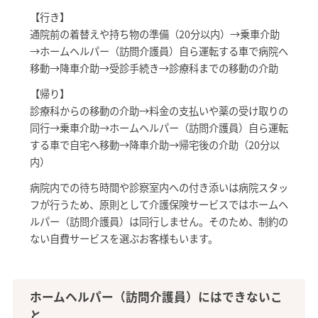
【行き】
通院前の着替えや持ち物の準備（20分以内）→乗車介助
→ホームヘルパー（訪問介護員）自ら運転する車で病院へ
移動→降車介助→受診手続き→診療科までの移動の介助
【帰り】
診療科からの移動の介助→料金の支払いや薬の受け取りの
同行→乗車介助→ホームヘルパー（訪問介護員）自ら運転
する車で自宅へ移動→降車介助→帰宅後の介助（20分以
内）
病院内での待ち時間や診察室内への付き添いは病院スタッ
フが行うため、原則として介護保険サービスではホームヘ
ルパー（訪問介護員）は同行しません。そのため、制約の
ない自費サービスを選ぶお客様もいます。
ホームヘルパー（訪問介護員）にはできないこ
と