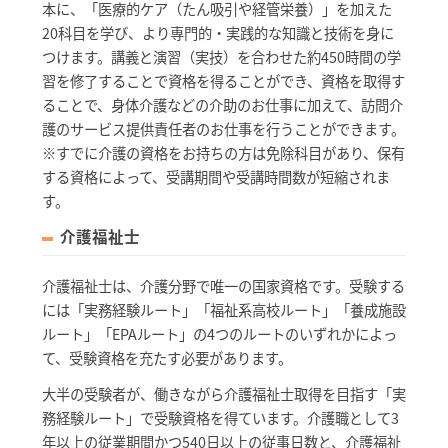
本に、「医療的ケア（たん吸引や経管栄養）」を加えた
20科目を学び、より専門的・実践的な知識と技術を身に
つけます。講義と演習（実技）を合わせた約450時間の学
習を修了することで資格を得ることができ、資格を取得す
ることで、身体介護などの介助のお仕事に加えて、訪問介
護のサービス提供責任者のお仕事を行うことができます。
※すでに介護の資格をお持ちの方は免除科目があり、保有
する資格によって、受講期間や受講時間数が短縮されま
す。
介護福祉士
介護福祉士は、介護分野で唯一の国家資格です。受験する
には「実務経験ルート」「福祉系高校ルート」「養成施設
ルート」「EPAルート」の4つのルートのいずれかによっ
て、受験資格を充たす必要があります。
大半の受験者が、働きながら介護福祉士取得を目指す「実
務経験ルート」で受験資格を得ています。介護職として3
年以上の従業期間かつ540日以上の従事日数と、介護福祉