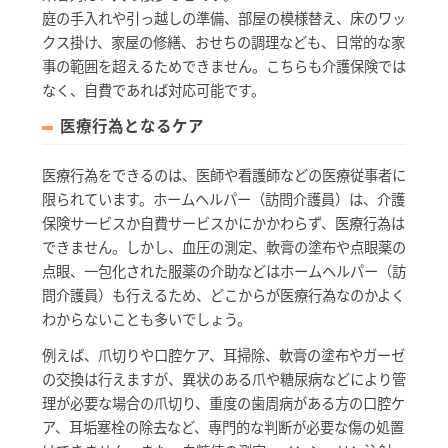
庭の手入れや引っ越しの準備、部屋の模様替え、床のワッ
クス掛け、家屋の修繕、おせちの調理なども、日常的な家
事の範囲を超えるためできません。こちらも介護保険では
なく、自費であれば対応可能です。
医療行為となるケア
医療行為をできるのは、医師や看護師などの医療従事者に
限られています。ホームヘルパー（訪問介護員）は、介護
保険サービスか自費サービスかにかかわらず、医療行為は
できません。しかし、血圧の測定、軟膏の塗布や点眼薬の
点眼、一包化された服薬の介助などはホームヘルパー（訪
問介護員）も行えるため、どこからが医療行為なのかよく
わからないことも多いでしょう。
例えば、爪切りや口腔ケア、耳掃除、軟膏の塗布やガーゼ
の交換は行えますが、異状のある爪や糖尿病などにより管
理が必要な場合の爪切り、重度の歯周病がある方の口腔ケ
ア、耳垢塞栓の除去など、専門的な判断が必要な傷の処置