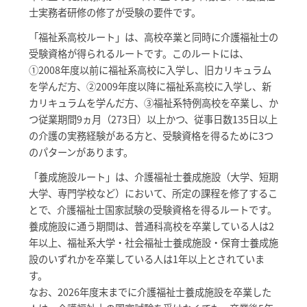
士実務者研修の修了が受験の要件です。
「福祉系高校ルート」は、高校卒業と同時に介護福祉士の
受験資格が得られるルートです。このルートには、
①2008年度以前に福祉系高校に入学し、旧カリキュラム
を学んだ方、②2009年度以降に福祉系高校に入学し、新
カリキュラムを学んだ方、③福祉系特例高校を卒業し、か
つ従業期間9ヵ月（273日）以上かつ、従事日数135日以上
の介護の実務経験がある方と、受験資格を得るために3つ
のパターンがあります。
「養成施設ルート」は、介護福祉士養成施設（大学、短期
大学、専門学校など）において、所定の課程を修了するこ
とで、介護福祉士国家試験の受験資格を得るルートです。
養成施設に通う期間は、普通科高校を卒業している人は2
年以上、福祉系大学・社会福祉士養成施設・保育士養成施
設のいずれかを卒業している人は1年以上とされていま
す。
なお、2026年度末までに介護福祉士養成施設を卒業した