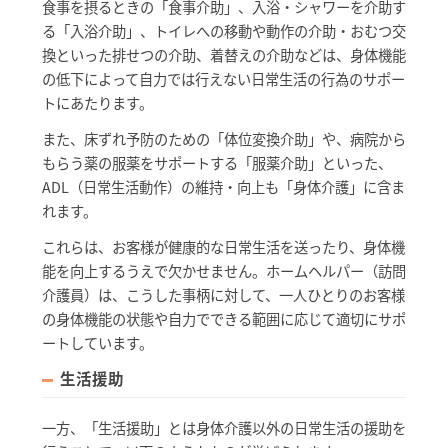
食事を摂るときの「食事介助」、入浴・シャワーを介助す
る「入浴介助」、トイレへの移動や動作の介助・おむつ交
換といった排せつの介助、着替えの介助などは、身体機能
の低下によって自力では行えない日常生活の行為のサポー
トにあたります。
また、床ずれ予防のための「体位変換介助」や、病院から
もらう薬の服薬をサポートする「服薬介助」といった、
ADL（日常生活動作）の維持・向上も「身体介護」に含ま
れます。
これらは、お客様が健康的な日常生活を送ったり、身体機
能を向上するうえで欠かせません。ホームヘルパー（訪問
介護員）は、こうした事柄に対して、一人ひとりのお客様
の身体機能の状態や自力でできる範囲に応じて適切にサポ
ートしています。
生活援助
一方、「生活援助」とは身体介護以外の日常生活の援助を