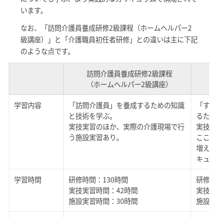
います。
なお、「訪問介護員養成研修2級課程（ホームヘルパー2
級講座）」と「介護職員初任者研修」との違いは主に下記
のような点です。
訪問介護員養成研修2級課程
（ホームヘルパー2級講座）
学習内容
「訪問介護員」を養成するための知識
「すべ
と技術を学ぶ。
るため
実技実習のほか、実際の介護現場で行
実技実
う施設実習あり。
こころ
増え、
キュラ
学習時間
研修時間：130時間
研修時
実技実習時間：42時間
実技実
施設実習時間：30時間
施設実