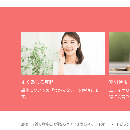
よくあるご質問
割引情報
講座についての「わからない」を解消しま
ニチイオリ
す。
得に受講で
医療・介護の資格と就職ならニチイまなびネット TOP
トピック